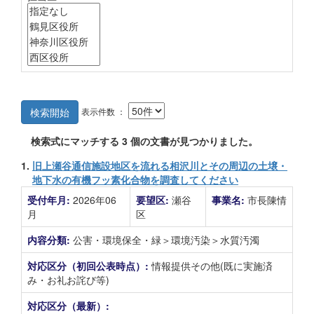
表示件数 ：
検索開始
検索式にマッチする
3
個の文書が見つかりました。
1.
旧上瀬谷通信施設地区を流れる相沢川とその周辺の土壌・
地下水の有機フッ素化合物を調査してください
受付年月:
2026年06
要望区:
瀬谷
事業名:
市長陳情
月
区
内容分類:
公害・環境保全・緑＞環境汚染＞水質汚濁
対応区分（初回公表時点）:
情報提供その他(既に実施済
み・お礼お詫び等)
対応区分（最新）: