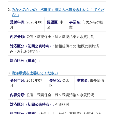
2.
みなとみらいの「汽車道」周辺の水質をきれいにしてくだ
さい
受付年月:
2026年06
要望区:
中
事業名:
市民からの提
月
区
案
内容分類:
公害・環境保全・緑＞環境汚染＞水質汚濁
対応区分（初回公表時点）:
情報提供その他(既に実施済
み・お礼お詫び等)
対応区分（最新）:
3.
海洋環境を改善してください
受付年月:
2015年07
要望区:
金沢
事業名:
市長陳情
月
区
内容分類:
公害・環境保全・緑＞環境汚染＞水質汚濁
対応区分（初回公表時点）:
今後検討
対応区分（最新）:
検討しましたが、要望等にお応えでき