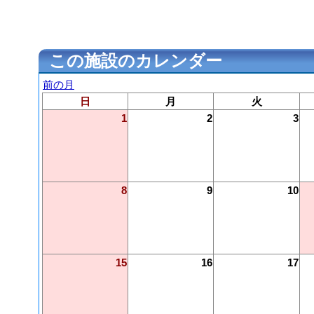
この施設のカレンダー
前の月
日
月
火
1
2
3
8
9
10
15
16
17