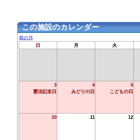
この施設のカレンダー
前の月
日
月
火
3
4
5
憲法記念日
みどりの日
こどもの日
10
11
12