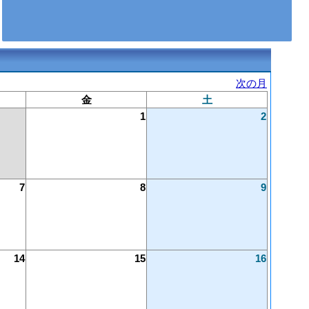
次の月
金
土
1
2
7
8
9
14
15
16