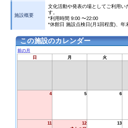
文化活動や発表の場としてご利用い
す。
施設概要
*利用時間 9:00 〜22:00
*休館日 施設点検日(月1回程度)、年
この施設のカレンダー
前の月
日
月
火
4
5
6
11
12
13