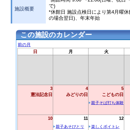
で)
施設概要
*休館日 施設点検日により第4月曜休
の場合翌日)、年末年始
この施設のカレンダー
前の月
日
月
火
3
4
5
憲法記念日
みどりの日
こどもの日
親子そば打ち体験
10
11
12
親子あそびとリ
楽しくボイトレ