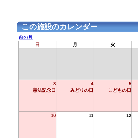
この施設のカレンダー
前の月
日
月
火
3
4
5
憲法記念日
みどりの日
こどもの日
10
11
12