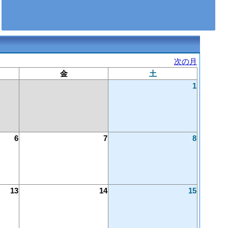
次の月
金
土
1
6
7
8
13
14
15