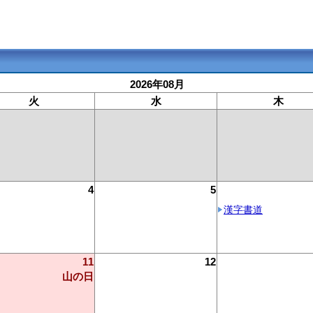
2026年08月
火
水
木
4
5
漢字書道
11
12
山の日