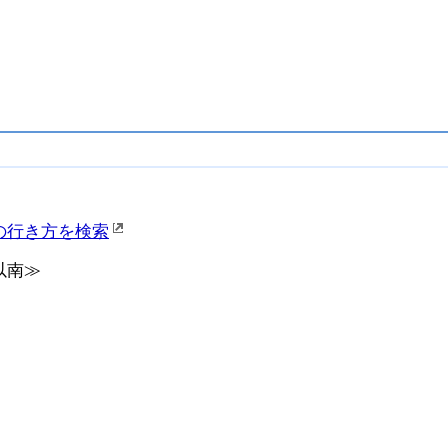
の行き方を検索
以南≫