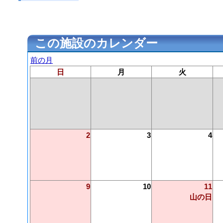
この施設のカレンダー
前の月
日
月
火
2
3
4
9
10
11
山の日