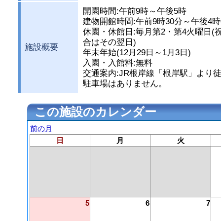
開園時間:午前9時～午後5時
建物開館時間:午前9時30分～午後4時
休園・休館日:毎月第2・第4火曜日(
合はその翌日)
施設概要
年末年始(12月29日～1月3日)
入園・入館料:無料
交通案内:JR根岸線「根岸駅」より徒
駐車場はありません。
この施設のカレンダー
前の月
日
月
火
5
6
7