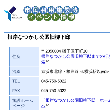
根岸なつかし公園旧柳下邸
〒2350004 磯子区下町10
根岸なつかし公園旧柳下邸までの行
住所
索
沿線
京浜東北線・根岸線 ≪横浜駅以南≫
TEL
045-750-5022
FAX
045-750-5022
「根岸なつかし公園旧柳下邸」ホー
施設ホーム
ページ
へ