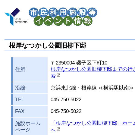
根岸なつかし公園旧柳下邸
〒2350004 磯子区下町10
根岸なつかし公園旧柳下邸までの行
住所
索
沿線
京浜東北線・根岸線 ≪横浜駅以南≫
TEL
045-750-5022
FAX
045-750-5022
「根岸なつかし公園旧柳下邸」ホー
施設ホーム
ページ
へ