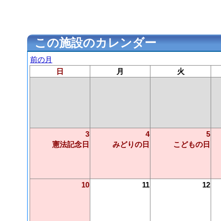
この施設のカレンダー
前の月
日
月
火
3
4
5
憲法記念日
みどりの日
こどもの日
10
11
12