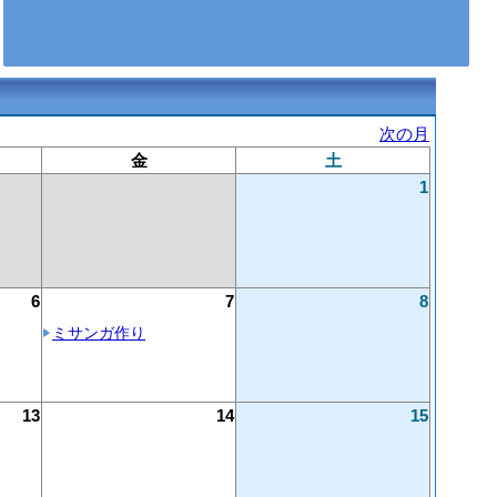
次の月
金
土
1
6
7
8
ミサンガ作り
13
14
15