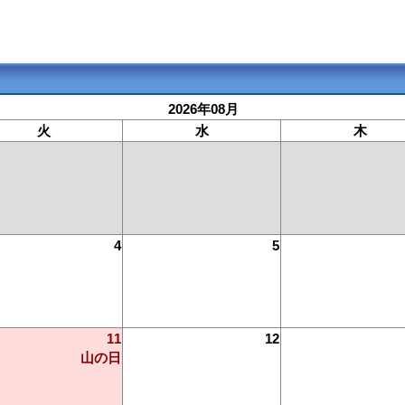
2026年08月
火
水
木
4
5
11
12
山の日