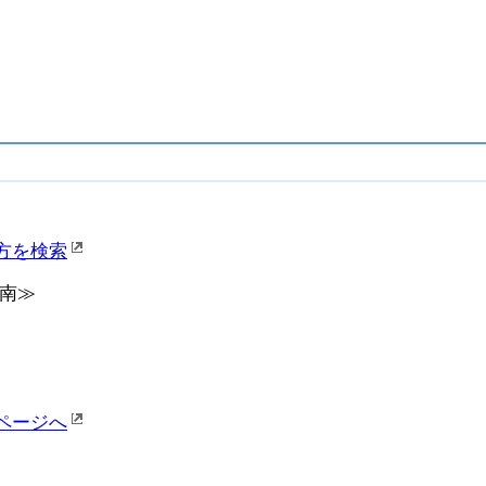
方を検索
以南≫
ページへ