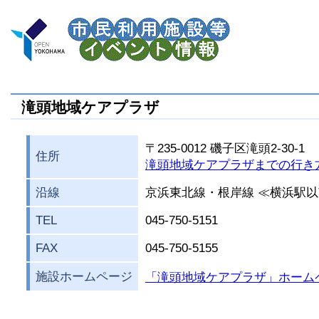
滝頭地域ケアプラザ
〒235-0012 磯子区滝頭2-30-1
住所
滝頭地域ケアプラザまでの行き
沿線
京浜東北線・根岸線 ≪横浜駅
TEL
045-750-5151
FAX
045-750-5155
施設ホームページ
「滝頭地域ケアプラザ」ホーム