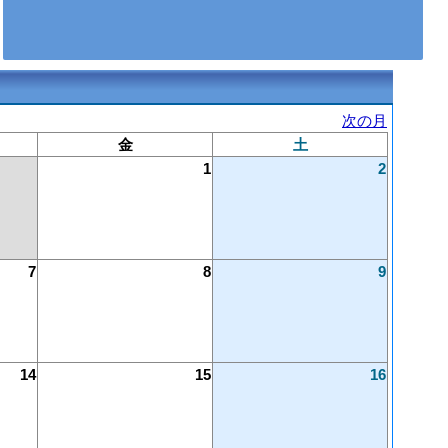
次の月
金
土
1
2
7
8
9
14
15
16