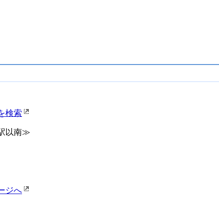
を検索
駅以南≫
ージへ