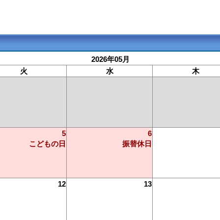
2026年05月
火
水
木
5
6
こどもの日
振替休日
12
13