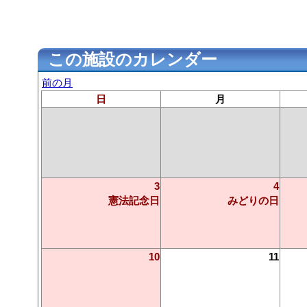
この施設のカレンダー
前の月
日
月
3
4
憲法記念日
みどりの日
10
11