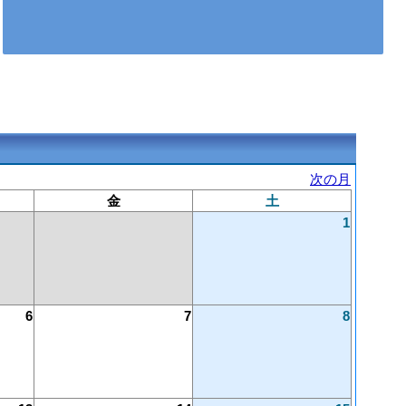
次の月
金
土
1
6
7
8