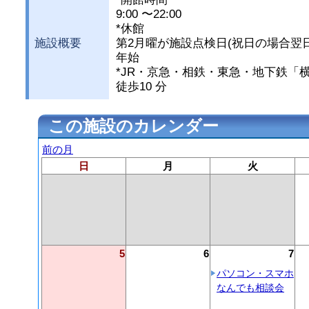
9:00 〜22:00
*休館
施設概要
第2月曜が施設点検日(祝日の場合翌
年始
*JR・京急・相鉄・東急・地下鉄「
徒歩10 分
この施設のカレンダー
前の月
日
月
火
5
6
7
パソコン・スマホ
なんでも相談会