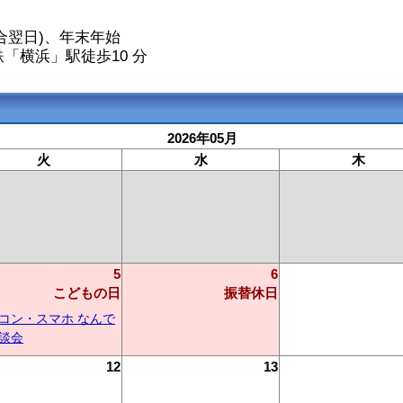
合翌日)、年末年始
「横浜」駅徒歩10 分
2026年05月
火
水
木
5
6
こどもの日
振替休日
コン・スマホ なんで
談会
12
13