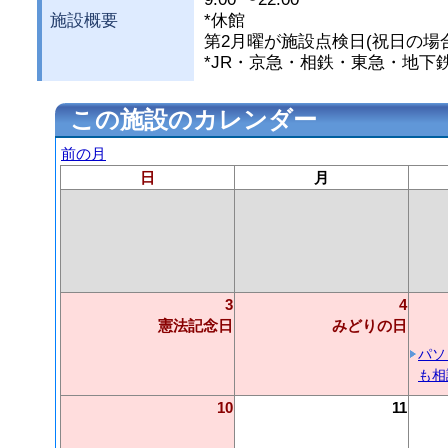
施設概要
*休館
第2月曜が施設点検日(祝日の場
*JR・京急・相鉄・東急・地下鉄
この施設のカレンダー
前の月
日
月
3
4
憲法記念日
みどりの日
パソ
も相
10
11