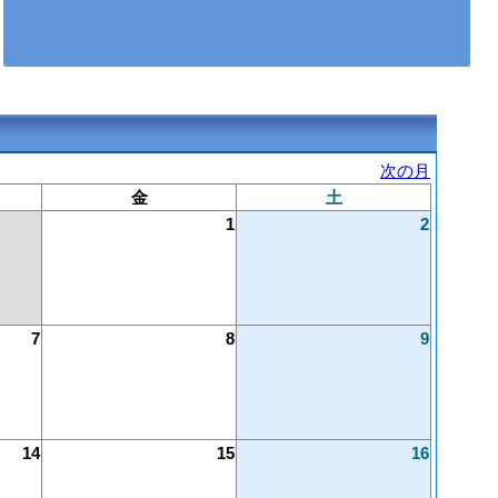
次の月
金
土
1
2
7
8
9
14
15
16