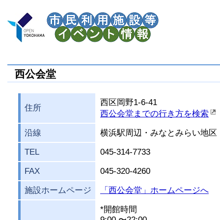
西公会堂
西区岡野1-6-41
住所
西公会堂までの行き方を検索
沿線
横浜駅周辺・みなとみらい地区
TEL
045-314-7733
FAX
045-320-4260
施設ホームページ
「西公会堂」ホームページへ
*開館時間
9:00 〜22:00