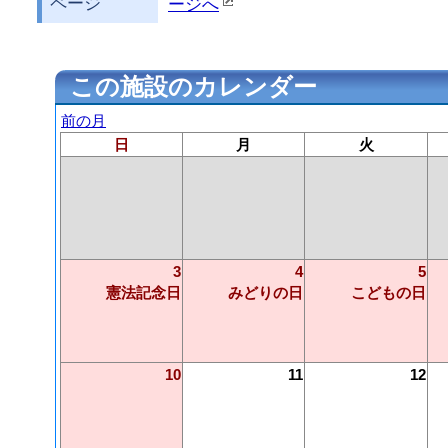
ページ
ージへ
この施設のカレンダー
前の月
日
月
火
3
4
5
憲法記念日
みどりの日
こどもの日
10
11
12