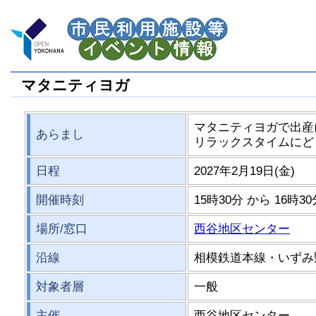
マタニティヨガ
マタニティヨガで出産
あらまし
リラックスタイムにど
日程
2027年2月19日(金)
開催時刻
15時30分 から 16時3
場所/窓口
西谷地区センター
沿線
相模鉄道本線・いずみ
対象者層
一般
主催
西谷地区センター