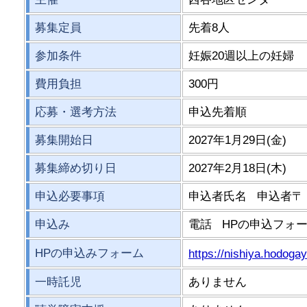
募集定員
先着8人
参加条件
妊娠20週以上の妊婦
費用負担
300円
応募・選考方法
申込先着順
募集開始日
2027年1月29日(金)
募集締め切り日
2027年2月18日(木)
申込必要事項
申込者氏名 申込者〒
申込み
電話 HPの申込フォー
HPの申込みフォーム
https://nishiya.hodoga
一時託児
ありません