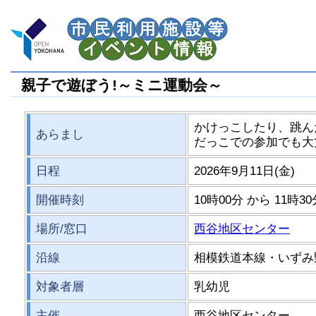
親子で遊ぼう!～ミニ運動会～
かけっこしたり、跳ん
あらまし
だっこでの参加でも大
日程
2026年9月11日(金)
開催時刻
10時00分 から 11時3
場所/窓口
西谷地区センター
沿線
相模鉄道本線・いずみ
対象者層
乳幼児
主催
西谷地区センター