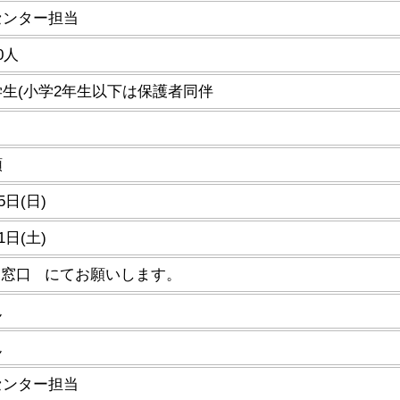
センター担当
0人
生(小学2年生以下は保護者同伴
順
5日(日)
1日(土)
当窓口 にてお願いします。
ん
ん
センター担当