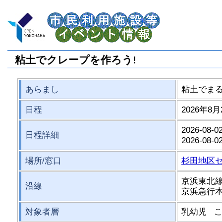
粘土でクレープを作ろう!
あらまし
粘土でま
日程
2026年8月
2026-08-02
日程詳細
2026-08-02
場所/窓口
杉田地区
京浜東北線
沿線
京浜急行
対象者層
乳幼児 