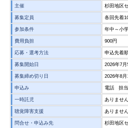
主催
杉田地区
募集定員
各回先着1
参加条件
年中～小学
費用負担
900円
応募・選考方法
申込先着
募集開始日
2026年7月
募集締め切り日
2026年8月
申込み
電話 担
一時託児
ありませ
聴覚障害支援
ありませ
問合せ・申込み先
杉田地区