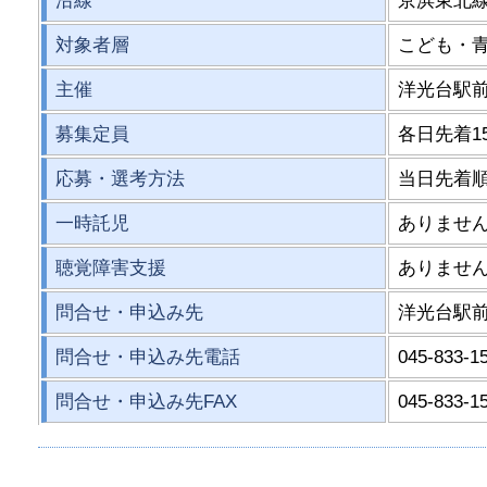
沿線
京浜東北線
対象者層
こども・
主催
洋光台駅
募集定員
各日先着1
応募・選考方法
当日先着
一時託児
ありませ
聴覚障害支援
ありませ
問合せ・申込み先
洋光台駅
問合せ・申込み先電話
045-833-1
問合せ・申込み先FAX
045-833-1