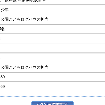
・根岸線 ≪横浜駅以南≫
青少年
前公園こどもログハウス担当
5名
順
ん
ん
前公園こどもログハウス担当
569
569