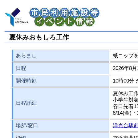
夏休みおもしろ工作
あらまし
紙コップ
日程
2026年8月
開催時刻
10時00分
夏休み工
小学生対
日程詳細
各日先着1
8/14(金)・
場所/窓口
洋光台駅