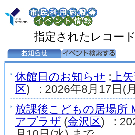
指定されたレコー
休館日のお知らせ
:
上矢
区
) : 2026年8月17日(月
放課後こどもの居場所 M
アプラザ
(
金沢区
) : 
月10日(水) まで