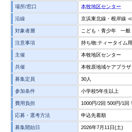
場所/窓口
本牧地区センター
沿線
京浜東北線・根岸線 
対象者層
こども・青少年 一
注意事項
持ち物:ティータイム
主催
本牧地区センター
共催
本牧原地域ケアプラザ
募集定員
30人
参加条件
小学校5年生以上
費用負担
1000円/2回 500円/
応募・選考方法
申込先着順
募集開始日
2026年7月11日(土)