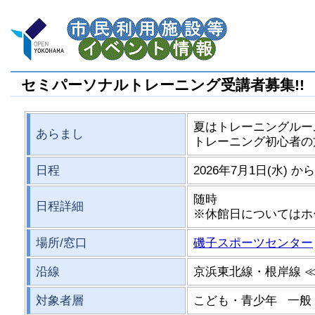
セミパーソナルトレーニング受講者募集!!
夏はトレーニングルー
あらまし
トレーニング初心者の方
日程
2026年7月1日(水) から
随時
日程詳細
※休館日についてはホ
場所/窓口
磯子スポーツセンター
沿線
京浜東北線・根岸線 
対象者層
こども・青少年 一