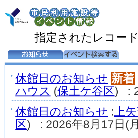
指定されたレコー
休館日のお知らせ
新着
ハウス
(
保土ケ谷区
) :
休館日のお知らせ
:
上矢
区
) : 2026年8月17日(月