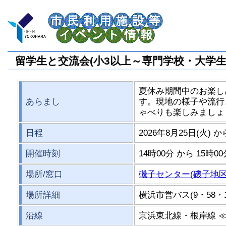
留学生と交流会(小3以上～専門学校・大学生
夏休み期間中のお楽し
あらまし
す。現地の様子や流行
ゃべりも楽しみましょ
日程
2026年8月25日(火) か
開催時刻
14時00分 から 15時0
場所/窓口
磯子センター(磯子地
場所詳細
横浜市営バス(9・58・
沿線
京浜東北線・根岸線 