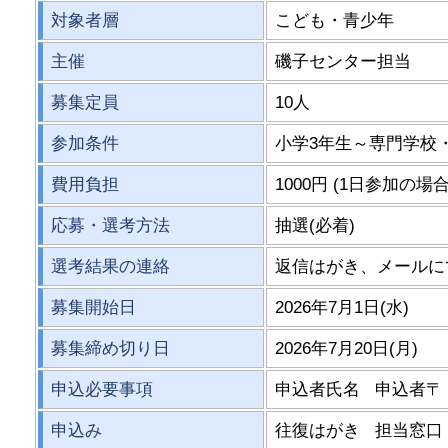
対象者層
こども・青少年
主催
磯子センター担当
募集定員
10人
参加条件
小学3年生～専門学校
費用負担
1000円 (1日参加の場合
応募・選考方法
抽選(必着)
選考結果の連絡
返信はがき、メールに
募集開始日
2026年7月1日(水)
募集締め切り日
2026年7月20日(月)
申込必要事項
申込者氏名 申込者〒
申込み
往復はがき 担当窓口