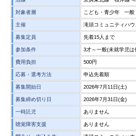
対象者層
こども・青少年 一
主催
滝頭コミュニティハウ
募集定員
先着15人まで
参加条件
3才～一般(未就学児は
費用負担
500円
応募・選考方法
申込先着順
募集開始日
2026年7月11日(土)
募集締め切り日
2026年7月31日(金)
一時託児
ありません
聴覚障害支援
ありません