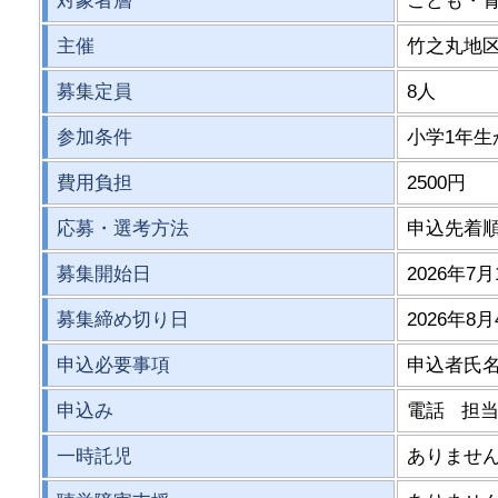
対象者層
こども・
主催
竹之丸地
募集定員
8人
参加条件
小学1年生
費用負担
2500円
応募・選考方法
申込先着
募集開始日
2026年7月
募集締め切り日
2026年8月
申込必要事項
申込者氏
申込み
電話 担
一時託児
ありませ