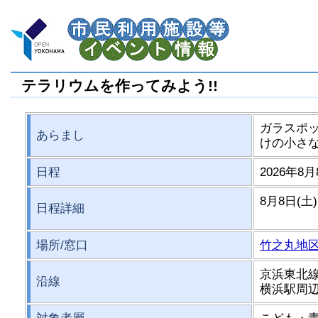
テラリウムを作ってみよう!!
ガラスポ
あらまし
けの小さ
日程
2026年8月
8月8日(土
日程詳細
場所/窓口
竹之丸地
京浜東北線
沿線
横浜駅周