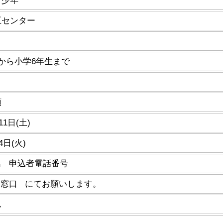
青少年
区センター
から小学6年生まで
順
11日(土)
4日(火)
名 申込者電話番号
当窓口 にてお願いします。
ん