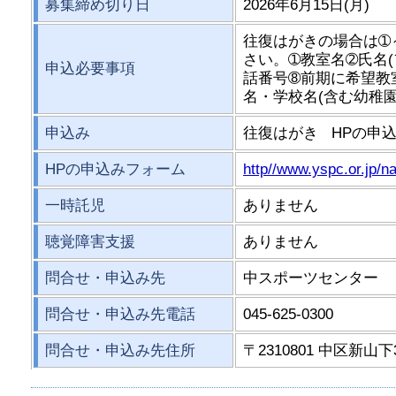
募集締め切り日
2026年6月15日(月)
往復はがきの場合は➀
さい。➀教室名➁氏名(
申込必要事項
話番号➇前期に希望教
名・学校名(含む幼稚
申込み
往復はがき HPの申
HPの申込みフォーム
http//www.yspc.or.jp/
一時託児
ありません
聴覚障害支援
ありません
問合せ・申込み先
中スポーツセンター
問合せ・申込み先電話
045-625-0300
問合せ・申込み先住所
〒2310801 中区新山下3