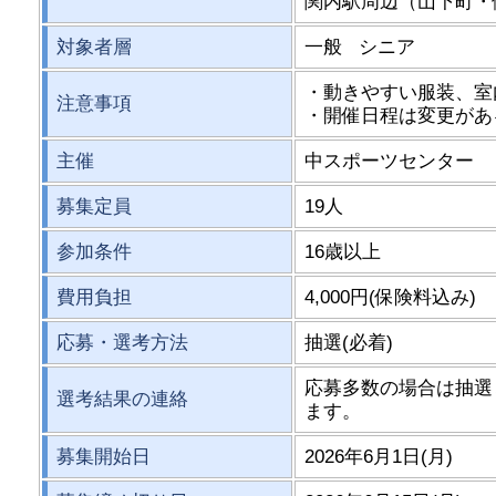
関内駅周辺（山下町・
対象者層
一般 シニア
・動きやすい服装、室
注意事項
・開催日程は変更があ
主催
中スポーツセンター
募集定員
19人
参加条件
16歳以上
費用負担
4,000円(保険料込み)
応募・選考方法
抽選(必着)
応募多数の場合は抽選
選考結果の連絡
ます。
募集開始日
2026年6月1日(月)