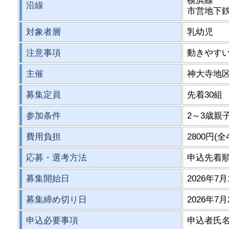
横浜線
沿線
市営地下
対象者層
乳幼児
注意事項
動きやすい
主催
神大寺地区
募集定員
先着30組
参加条件
2～3歳親
費用負担
2800円(全
応募・選考方法
申込先着
募集開始日
2026年7月
募集締め切り日
2026年7月
申込必要事項
申込者氏