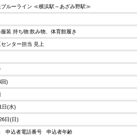
鉄ブルーライン ≪横浜駅～あざみ野駅≫
服装 持ち物:飲み物、体育館履き
センター担当 見上
子
4回)
順
1日(水)
26日(日)
名 申込者電話番号 申込者年齢