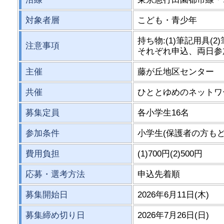
対象者層
こども・青少年
持ち物:(1)筆記用具(
注意事項
それぞれ申込、両日参
主催
藤が丘地区センター
共催
ひととゆめのネットワ
募集定員
各小学生16名
参加条件
小学生(保護者の方もど
費用負担
(1)700円(2)500円
応募・選考方法
申込先着順
募集開始日
2026年6月11日(木)
募集締め切り日
2026年7月26日(日)