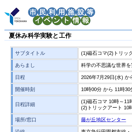
夏休み科学実験と工作
サブタイトル
(1)磁石コマ(2)トリ
あらまし
科学の不思議な世界を
日程
2026年7月29日(水) か
開催時刻
10時00分 から 11時3
(1)磁石コマ 10時～11
日程詳細
(2)トリックアート 10
場所/窓口
藤が丘地区センター
沿線
東京急行田園都市線・