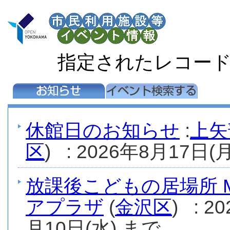
指定されたレコー
休館日のお知らせ
:
上矢
区
) : 2026年8月17日(月
放課後こどもの居場所 M
アプラザ
(
金沢区
) : 
月10日(水) まで