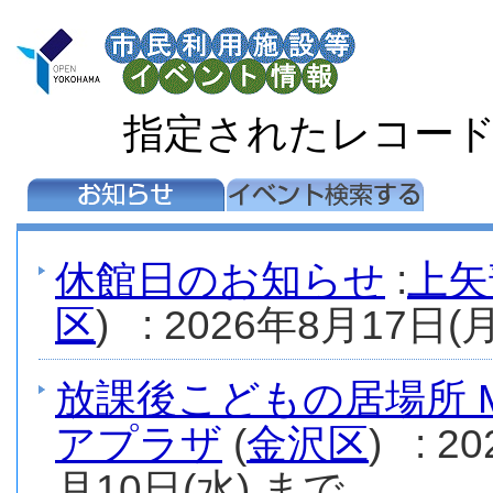
指定されたレコー
休館日のお知らせ
:
上矢
区
) : 2026年8月17日(月
放課後こどもの居場所 M
アプラザ
(
金沢区
) : 
月10日(水) まで