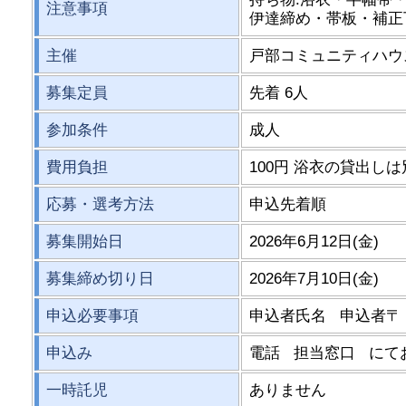
注意事項
伊達締め・帯板・補正
主催
戸部コミュニティハウ
募集定員
先着 6人
参加条件
成人
費用負担
100円 浴衣の貸出し
応募・選考方法
申込先着順
募集開始日
2026年6月12日(金)
募集締め切り日
2026年7月10日(金)
申込必要事項
申込者氏名 申込者〒
申込み
電話 担当窓口 にて
一時託児
ありません