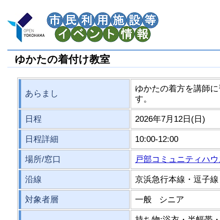
ゆかたの着付け教室
ゆかたの着方を講師に
あらまし
す。
日程
2026年7月12日(日)
日程詳細
10:00-12:00
場所/窓口
戸部コミュニティハウ
沿線
京浜急行本線・逗子線
対象者層
一般 シニア
持ち物:浴衣・半幅帯