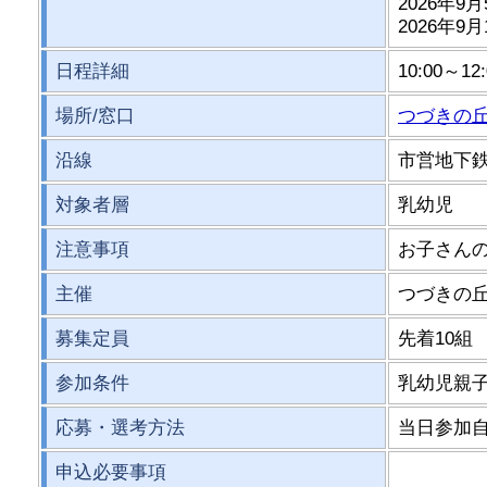
2026年9月
2026年9月
日程詳細
10:00～12:
場所/窓口
つづきの
沿線
市営地下
対象者層
乳幼児
注意事項
お子さん
主催
つづきの
募集定員
先着10組
参加条件
乳幼児親
応募・選考方法
当日参加
申込必要事項