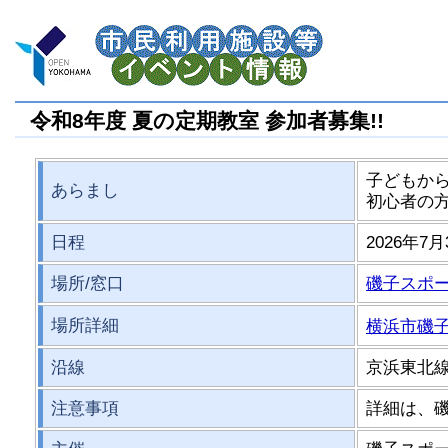
令和8年度 夏の定期教室 参加者募集!!
子どもから
あらまし
初心者の方
日程
2026年7月
場所/窓口
磯子スポ
場所詳細
横浜市磯子区
沿線
京浜東北線
注意事項
詳細は、