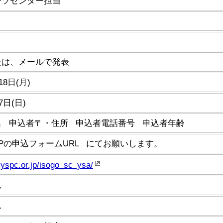
ーツセンター担当
たは、メールで発表
18日(月)
7日(日)
名 申込者〒・住所 申込者電話番号 申込者年齢
Pの申込フォームURL にてお願いします。
.yspc.or.jp/isogo_sc_ysa/
ん
ん