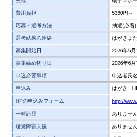
主催
磯子スポ
費用負担
5360円～
応募・選考方法
抽選(必着)
選考結果の連絡
はがきま
募集開始日
2026年5月
募集締め切り日
2026年6月
申込必要事項
申込者氏
申込み
はがき H
HPの申込みフォーム
http://www
一時託児
ありませ
聴覚障害支援
ありませ