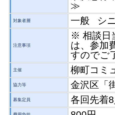
≫
一般 シ
対象者層
※ 相談
は、参加
注意事項
すのでご
柳町コミ
主催
金沢区「
協力等
各回先着
募集定員
800円
費用負担