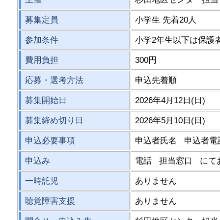
募集定員
小学生 先着20人
参加条件
小学2年生以下は保護
費用負担
300円
応募・選考方法
申込先着順
募集開始日
2026年4月12日(日)
募集締め切り日
2026年5月10日(日)
申込必要事項
申込者氏名 申込者
申込み
電話 担当窓口 にて
一時託児
ありません
聴覚障害支援
ありません