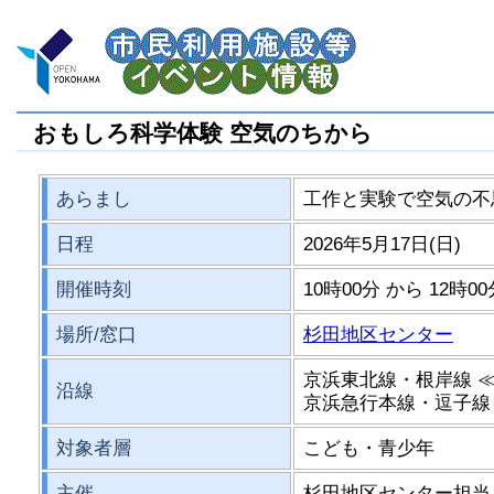
おもしろ科学体験 空気のちから
あらまし
工作と実験で空気の不
日程
2026年5月17日(日)
開催時刻
10時00分 から 12時0
場所/窓口
杉田地区センター
京浜東北線・根岸線 
沿線
京浜急行本線・逗子線
対象者層
こども・青少年
主催
杉田地区センター担当