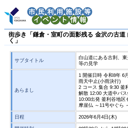
街歩き「鎌倉・室町の面影残る 金沢の古道
く」
白山道にある古刹、東
サブタイトル
等の見学
1 開催日時 令和8年 6月 4
雨天中止(小雨決行)
2 コース 集合 9:30
あらまし
解散 12:00 大道中バ
10:00出発 釜利谷地
摩崖仏 ～11号やぐら 
日程
2026年6月4日(木)