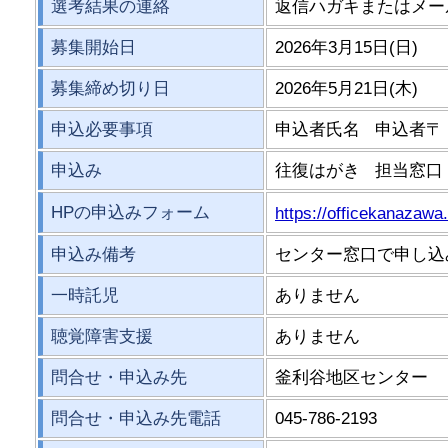
選考結果の連絡
返信ハガキまたはメー
募集開始日
2026年3月15日(日)
募集締め切り日
2026年5月21日(木)
申込必要事項
申込者氏名 申込者〒
申込み
往復はがき 担当窓口
HPの申込みフォーム
https://officekanazawa
申込み備考
センター窓口で申し込
一時託児
ありません
聴覚障害支援
ありません
問合せ・申込み先
釜利谷地区センター
問合せ・申込み先電話
045-786-2193