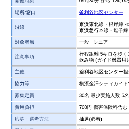
開催時刻
09時30分 から 12時0
場所/窓口
釜利谷地区センター
京浜東北線・根岸線 
沿線
京浜急行本線・逗子線
対象者層
一般 シニア
行程距離 5キロを歩
注意事項
飲み物 (ガイド機器用
主催
釜利谷地区センター担
協力等
横濱金澤シティガイド
募集定員
30名 最少実施人数 5名
費用負担
700円 傷害保険料含む
応募・選考方法
抽選(必着)