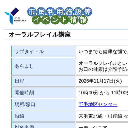
オーラルフレイル講座
サブタイトル
いつまでも健康な歯で
オーラルフレイルとい
あらまし
お口の健康は介護予防
日程
2026年11月17日(火)
開催時刻
10時00分 から 11時0
場所/窓口
野毛地区センター
沿線
京浜東北線・根岸線 
対象者層
一般 シニア