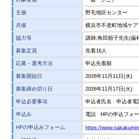
主催
野毛地区センター
共催
横浜市不老町地域ケア
協力等
講師:角田順子先生(歯
募集定員
先着16人
応募・選考方法
申込先着順
募集開始日
2026年11月11日(水)
募集締め切り日
2026年11月17日(火)
申込必要事項
申込者氏名 申込者
申込み
電話 HPの申込フォー
HPの申込みフォーム
https://www.nakakumin