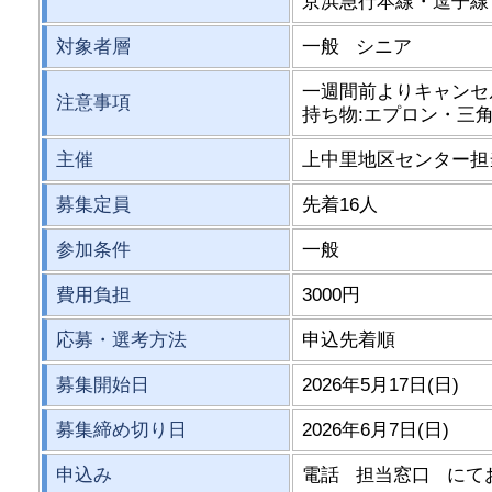
京浜急行本線・逗子線
対象者層
一般 シニア
一週間前よりキャンセ
注意事項
持ち物:エプロン・三
主催
上中里地区センター担
募集定員
先着16人
参加条件
一般
費用負担
3000円
応募・選考方法
申込先着順
募集開始日
2026年5月17日(日)
募集締め切り日
2026年6月7日(日)
申込み
電話 担当窓口 にて