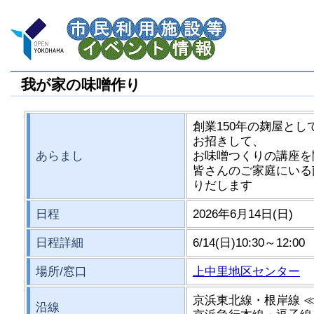
我が家の味噌作り
創業150年の麹屋と
お招きして、
あらまし
お味噌つくりの講座を
皆さんのご家庭にいる
りだします
日程
2026年6月14日(日)
日程詳細
6/14(日)10:30～12:00
場所/窓口
上中里地区センター
京浜東北線・根岸線 
沿線