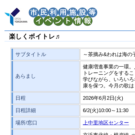
楽しくボイトレ♬
サブタイトル
～茶摘み&われは海の
健康増進事業の一環。
トレーニングをするこ
あらまし
学びながら、いろいろ
康を保つ。今月の歌は
日程
2026年6月2日(火)
日程詳細
6/2(火)10:00～11:30
場所/窓口
上中里地区センター