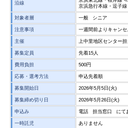
京浜東北線・根岸線 
沿線
京浜急行本線・逗子線
対象者層
一般 シニア
注意事項
一週間前よりキャンセ
主催
上中里地区センター担
募集定員
先着15人
費用負担
500円
応募・選考方法
申込先着順
募集開始日
2026年5月5日(火)
募集締め切り日
2026年5月26日(火)
申込み
電話 担当窓口 にて
一時託児
ありません