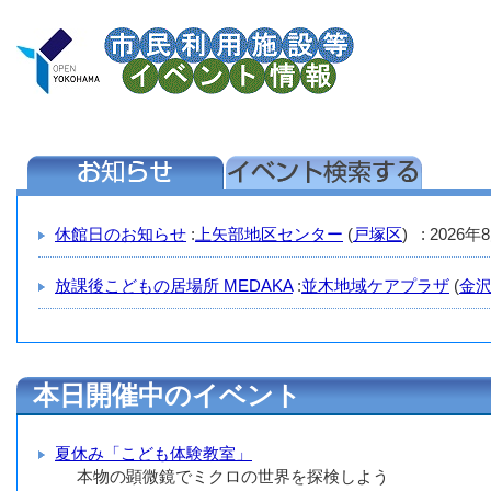
休館日のお知らせ
:
上矢部地区センター
(
戸塚区
) : 2026年
放課後こどもの居場所 MEDAKA
:
並木地域ケアプラザ
(
金
本日開催中のイベント
夏休み「こども体験教室」
本物の顕微鏡でミクロの世界を探検しよう