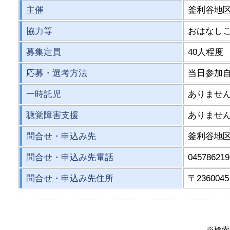
主催
釜利谷地
協力等
おはなし
募集定員
40人程度
応募・選考方法
当日参加
一時託児
ありませ
聴覚障害支援
ありませ
問合せ・申込み先
釜利谷地
問合せ・申込み先電話
045786219
問合せ・申込み先住所
〒23600
※検索