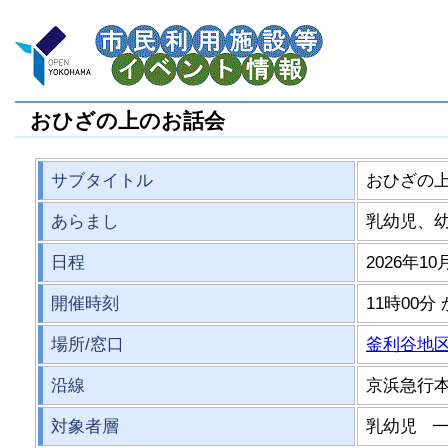
おひざの上のお話会
サブタイトル
おひざの
あらまし
乳幼児、
日程
2026年10
開催時刻
11時00分
場所/窓口
釜利谷地
沿線
京浜急行
対象者層
乳幼児 