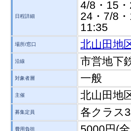
4/8・15・
24・7/8・15
日程詳細
11:35
北山田地
場所/窓口
市営地下
沿線
一般
対象者層
北山田地
主催
各クラス3
募集定員
5000円(
費用負担