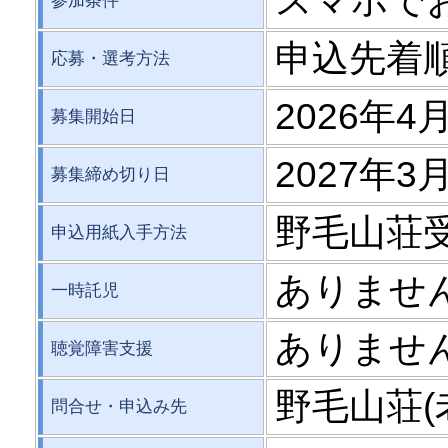
スマホで
参加条件
申込先着
応募・選考方法
2026年4月
募集開始日
2027年3月
募集締め切り日
野毛山荘
申込用紙入手方法
ありませ
一時託児
ありませ
聴覚障害支援
野毛山荘(
問合せ・申込み先