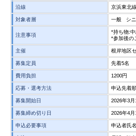
沿線
京浜東北線
対象者層
一般 シ
*持ち物:
注意事項
*参加後
主催
根岸地区
募集定員
先着5名
費用負担
1200円
応募・選考方法
申込先着
募集開始日
2026年3月
募集締め切り日
2026年4月
申込必要事項
申込者氏