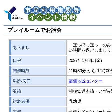
プレイルームでお話会
「ぽっぽっぽっ」のみ
あらまし
い時間を過ごしましょ
日程
2027年1月8日(金)
開催時刻
11時30分 から 12時0
場所/窓口
藤棚地区センター
沿線
相模鉄道本線・いずみ
対象者層
乳幼児
主催
藤棚地区センター担当