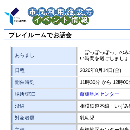
プレイルームでお話会
「ぽっぽっぽっ」のみ
あらまし
い時間を過ごしましょ
日程
2026年8月14日(金)
開催時刻
11時30分 から 12時0
場所/窓口
藤棚地区センター
沿線
相模鉄道本線・いずみ
対象者層
乳幼児
主催
藤棚地区センター担当